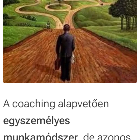
A coaching alapvetően
egyszemélyes
munkamódszer
, de azonos